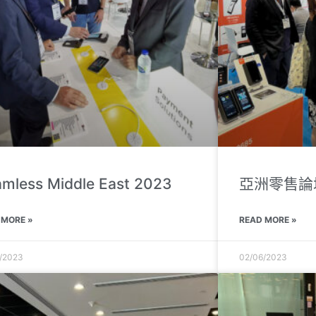
mless Middle East 2023
亞洲零售論壇
 MORE »
READ MORE »
/2023
02/06/2023