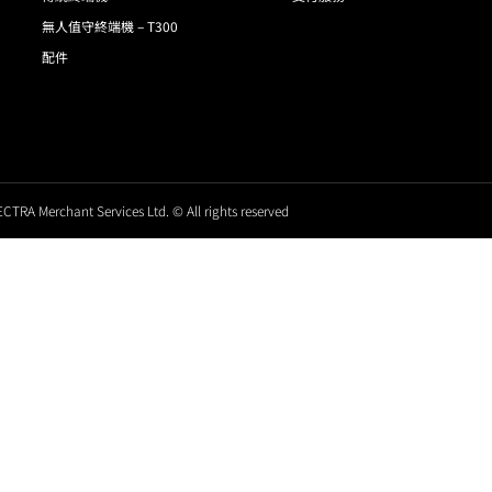
無人值守終端機 – T300
配件
CTRA Merchant Services Ltd. © All rights reserved