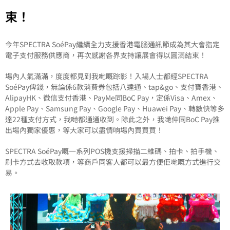
束！
今年SPECTRA SoéPay繼續全力支援香港電腦通訊節成為其大會指定
電子支付服務供應商，再次感謝各界支持讓展會得以圓滿結束！
場內人氣滿滿，度度都見到我哋嘅踪影！入場人士都經SPECTRA
SoéPay俾錢，無論係6款消費券包括八達通、tap&go、支付寶香港、
AlipayHK、微信支付香港、PayMe同BoC Pay，定係Visa、Amex、
Apple Pay、Samsung Pay、Google Pay、Huawei Pay、轉數快等多
達22種支付方式，我哋都通通收到。除此之外，我哋仲同BoC Pay推
出場內獨家優惠，等大家可以盡情响場內買買買！
SPECTRA SoéPay嘅一系列POS機支援掃描二維碼、拍卡、拍手機、
刷卡方式去收取款項，等商戶同客人都可以最方便佢哋嘅方式進行交
易。