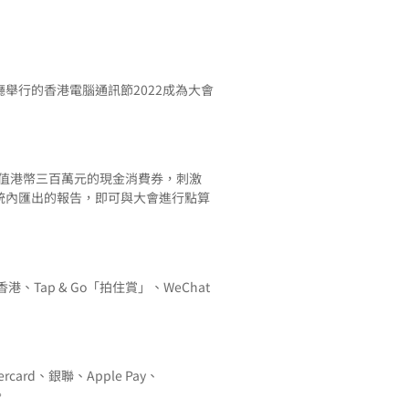
廳舉行的香港電腦通訊節2022成為大會
派價值港幣三百萬元的現金消費券，刺激
系統內匯出的報告，即可與大會進行點算
、Tap & Go「拍住賞」、WeChat
rd、銀聯、Apple Pay、
。