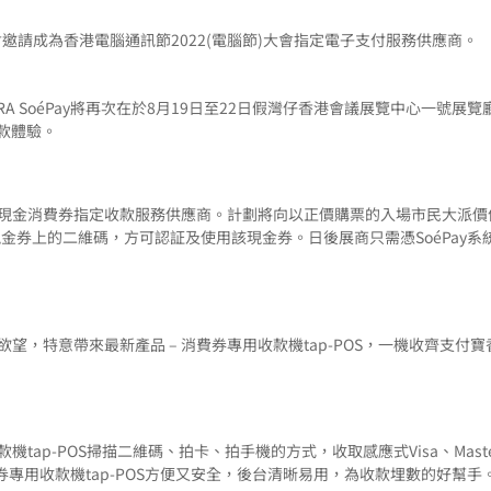
電腦商會邀請成為香港電腦通訊節2022(電腦節)大會指定電子支付服務供應商。
 SoéPay將再次在於8月19日至22日假灣仔香港會議展覽中心一號展覽
款體驗。
劃的大會現金消費券指定收款服務供應商。計劃將向以正價購票的入場市民大
現金券上的二維碼，方可認証及使用該現金券。日後展商只需憑SoéPay
欲望，特意帶來最新產品 – 消費券專用收款機tap-POS，一機收齊支付寶香港
tap-POS掃描二維碼、拍卡、拍手機的方式，收取感應式Visa、Masterca
信支付。消費券專用收款機tap-POS方便又安全，後台清晰易用，為收款埋數的好幫手