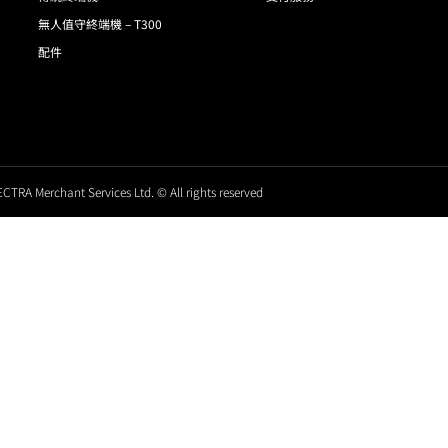
無人值守終端機 – T300
配件
CTRA Merchant Services Ltd. © All rights reserved