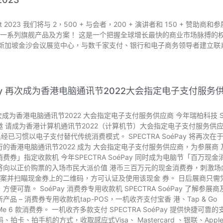
 East 2023 我们将与 2，500 + 与会者，200 + 演讲者和 150 + 赞助商和
示一系列旗舰产品及方案！ 这是一个把握全球增长最快的商业市场脉搏的权威面
 日莅临新加坡金沙会议展览中心，与数千家支付、银行和电子商务领导者建立联
Pay 再次成为香港电脑通讯节2022⼤会指定电⼦⽀付服务
再次成为香港电脑通讯节2022 ⼤会指定电⼦⽀付服务供应商 今年瑞柏科技 SoéP
邀 请成为香港计算机通讯节2022（计算机节）⼤会指定电⼦⽀付服务供应
已习惯以电⼦⽀付替代传统消费模式。 SPECTRA SoéPay 将再次在于8
⾏的香港电脑通讯节2022 成为 ⼤会指定电⼦⽀付服务供应商，为参展商
费券」指定收款机 今年SPECTRA SoéPay 同时成为电脑节「百万
将向以正价购票的入场市⺠⼤派价值 港币三百万元的现⾦消费券，刺激场
款⽅案并扫瞄现⾦券上的⼆维码，⽅可认证及使⽤该现⾦ 券。 ⽇后展商只需凭
⽅便可靠。 SoéPay 消费券专⽤收款机 SPECTRA SoéPay 了解
品 – 消费券专⽤收款机tap-POS，⼀机收齐⽀付宝香 港、Tap & Go 「
PayMe 6 款消费券。 ⼀机收齐多款⽀付 SPECTRA SoéPay 提供快
码、拍卡、拍⼿机的⽅式，收取感应式Visa、 Mastercard 、银联、Apple Pa