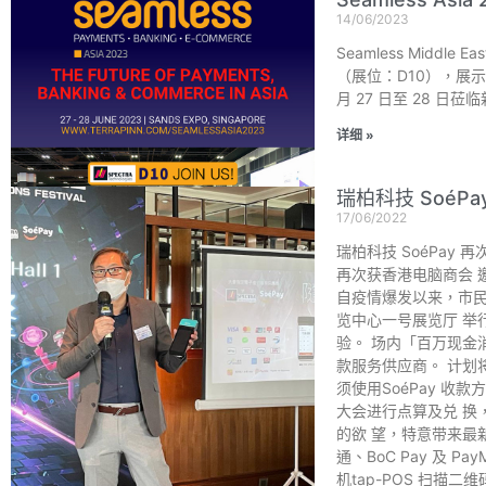
14/06/2023
Seamless Middle
（展位：D10），展
月 27 日至 28
详细 »
瑞柏科技 Soé
17/06/2022
瑞柏科技 SoéPay 
再次获香港电脑商会 
⾃疫情爆发以来，市⺠经
览中⼼⼀号展览厅 举
验。 场内「百万现⾦消
款服务供应商。 计划
须使⽤SoéPay 收
⼤会进⾏点算及兑 换，
的欲 望，特意带来最新产
通、BoC Pay 及 
机tap-POS 扫描⼆维