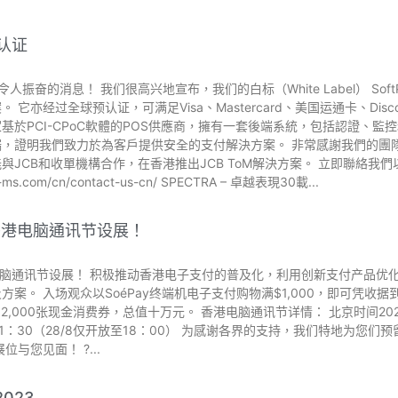
2认证
 令人振奋的消息！ 我们很高兴地宣布，我们的白标（White Label） Soft
它亦经过全球预认证，可满足Visa、Mastercard、美国运通卡、Disco
於PCI-CPoC軟體的POS供應商，擁有一套後端系統，包括認證、監控和付
端，證明我們致力於為客戶提供安全的支付解決方案。 非常感謝我們的團
與JCB和收單機構合作，在香港推出JCB ToM解決方案。 立即聯絡我
ra-ms.com/cn/contact-us-cn/ SPECTRA – 卓越表現30載
于香港电脑通讯节设展！
港电脑通讯节设展！ 积极推动香港电子支付的普及化，利用创新支付产品优化支付
案。 入场观众以SoéPay终端机电子支付购物满$1,000，即可凭收据
2,000张现金消费券，总值十万元。 香港电脑通讯节详情： 北京时间202
-21：30（28/8仅开放至18：00） 为感谢各界的支持，我们特地为您
展位与您见面！ ?
2023