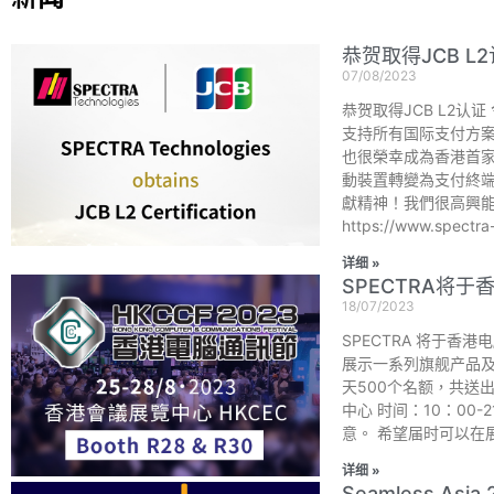
恭贺取得JCB L
07/08/2023
恭贺取得JCB L2认证
支持所有国际支付方案。 
也很榮幸成為香港首家基
動裝置轉變為支付終
獻精神！我們很高興能
https://www.spect
详细 »
SPECTRA将
18/07/2023
SPECTRA 将于香
展示一系列旗舰产品及方
天500个名额，共送出
中心 时间：10：00
意。 希望届时可以在
详细 »
Seamless Asia 