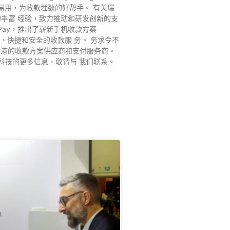
 清晰易⽤，为收款埋数的好帮⼿。 有关瑞
决⽅案的丰富 经验，致⼒推动和研发创新的⽀
éPay，推出了崭新⼿机收款⽅案
、实惠、快捷和安全的收款服 务。 务求令不
，是香港的收款⽅案供应商和⽀付服务商。
科技的更多信息，敬请与 我们联系。