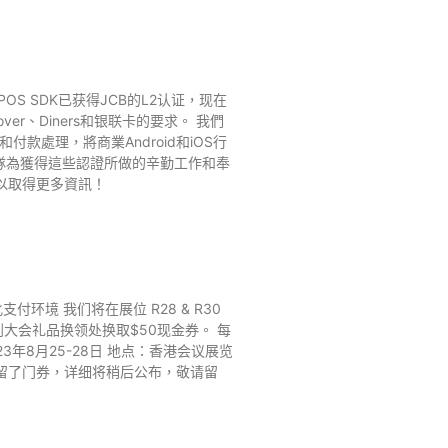
POS SDK已获得JCB的L2认证，现在
ver、Diners和银联卡的要求。 我們
款處理，將商業Android和iOS行
隊為獲得這些認證所做的辛勤工作和奉
們以取得更多資訊！
环境 我们将在展位 R28 & R30
到大会礼品换领处换取$50现金券。 每
3年8月25-28日 地点：香港会议展览
们预留了门券，详细将稍后公布，敬请留