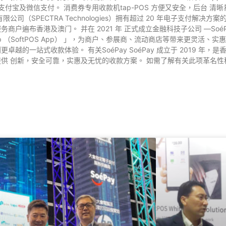
Pay、 ⽀付宝及微信⽀付。 消费券专⽤收款机tap-POS ⽅便⼜安全，后台
公司（SPECTRA Technologies）拥有超过 20 年电⼦⽀付解
商户遍布香港及澳⻔。 并在 2021 年 正式成立⾦融科技⼦公司 —So
 App （SoftPOS App） 」，为商户、参展商、流动商店等带来更灵活
卓越的⼀站式收款体验。 有关SoéPay SoéPay 成立于 2019 年
供 创新，安全可靠，实惠及⽆忧的收款⽅案。 如需了解有关此项⾰名性