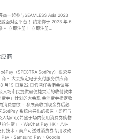
参展商一起参与SEAMLESS Asia 2023
对面平台！ 约定你于 2023 年 6
系。 立即注册！ 立即注册
供应商
ay（SPECTRA SoéPay）很荣幸
 商。 ⼤会指定电⼦⽀付服务供应商
 ⽉19 ⽇⾄22 ⽇假湾仔香港会议展
 及入场市⺠提供最便捷灵活的收付款体
现⾦消费券」计划的⼤会现 ⾦消费券指定收
内消费意欲。 参展商收到现⾦券后必
SoéPay 系统内导出的报告，即可与
参展商及入场市⺠希望于场内使⽤消费券购物
拍住赏」、WeChat Pay HK、八达
捷可靠的⽀付技术，商户可透过消费券专⽤收款
y、Samsung Pay、Google