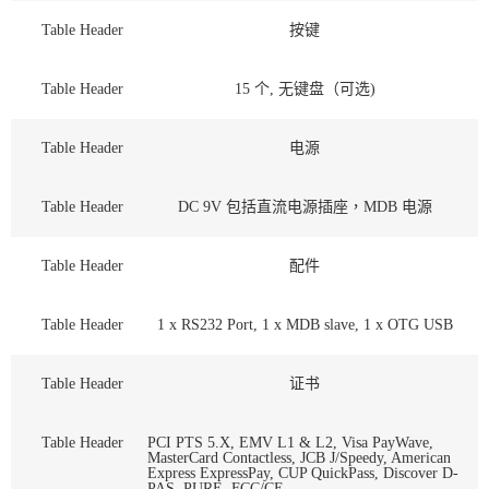
Table Header
按键
Table Header
15 个, 无键盘（可选)
Table Header
电源
Table Header
DC 9V 包括直流电源插座，MDB 电源
Table Header
配件
Table Header
1 x RS232 Port, 1 x MDB slave, 1 x OTG USB
Table Header
证书
Table Header
PCI PTS 5.X, EMV L1 & L2, Visa PayWave,
MasterCard Contactless, JCB J/Speedy, American
Express ExpressPay, CUP QuickPass, Discover D-
PAS, PURE, FCC/CE