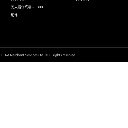
无人看守终端 – T300
配件
CTRA Merchant Services Ltd. © All rights reserved