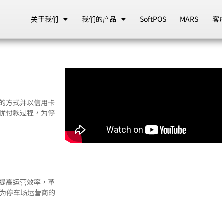
关于我们
我们的产品
SoftPOS
MARS
客
端！
捷的方式并以信用卡
无忧付款过程，为停
和提高运营效率，革
成为停车场运营商的