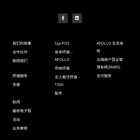
我们的故事
tap-POS
APOLLO 生态系
统
合作伙伴
安卓终端 –
APOLLO
云端商户营业管
联络我们
理系统(MARS)
传统终端
终端服务
支付服务
无人看守终端 –
支援
T300
配件
新闻
最新电子报
活动
业务案例